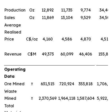
Production
Oz
12,892
11,735
9,774
34,401
Sales
Oz
11,869
13,104
9,529
34,501
Average
Realised
Price
C$/oz
4,160
4,586
4,870
4,518
Revenue
C$M
49,373
60,099
46,406
155,87
Operating
Data
Ore Mined
t
631,515
720,924
353,818
1,706,2
Waste
Mined
t
2,370,569
1,964,118
1,587,604
5,922,2
Total