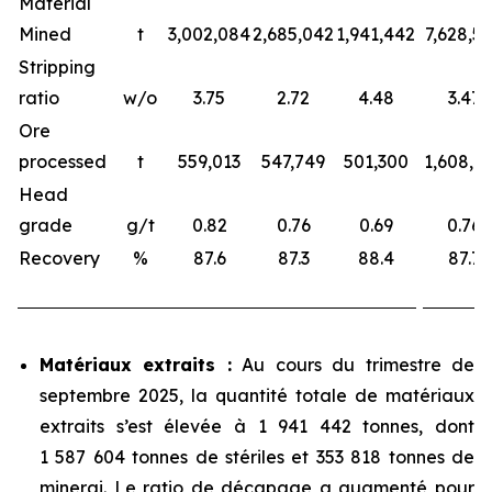
Material
Mined
t
3,002,084
2,685,042
1,941,442
7,628,5
Stripping
ratio
w/o
3.75
2.72
4.48
3.47
Ore
processed
t
559,013
547,749
501,300
1,608,0
Head
grade
g/t
0.82
0.76
0.69
0.76
Recovery
%
87.6
87.3
88.4
87.7
Matériaux extraits :
Au cours du trimestre de
septembre 2025, la quantité totale de matériaux
extraits s’est élevée à 1 941 442 tonnes, dont
1 587 604 tonnes de stériles et 353 818 tonnes de
minerai. Le ratio de décapage a augmenté pour