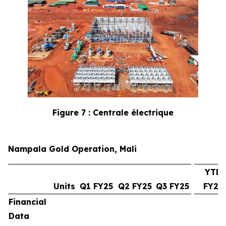
Figure 7 : Centrale électrique
Nampala Gold Operation, Mali
YTD
Units
Q1 FY25
Q2 FY25
Q3 FY25
FY25
Financial
Data